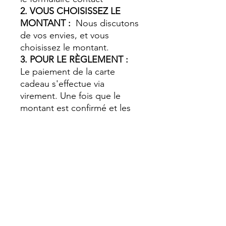
2. VOUS CHOISISSEZ LE
MONTANT :
Nous discutons
de vos envies, et vous
choisissez le montant.
3. POUR LE RÈGLEMENT :
Le paiement de la carte
cadeau s'effectue via
virement. Une fois que le
montant est confirmé et les
informations sont saisies sur
le site, vous recevrez par e-
mail les détails nécessaires
pour régler le solde.
4. VÉRIFIEZ VOTRE BOÎTE
AUX LETTRES :
Vous recevez
le bon prêt à remplir
directement chez vous.
5. FAITES VOTRE CADEAU