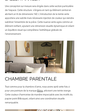
Une conception sur mesure sera érigée dans cette section particulière
de l'espace. Cette structure s'érigera en tant qu'élément central en
abritant un lit de dimensions 160. L'introduction de la teinte verte
apportera une subtile mais nécessaire injection de couleur qui viendra
sublimer l'ensemble de la pièce. Cette nuance verte agira comme un
élément vivifiant, ajoutant une dimension visuelle dynamique et créant
un équilibre visuel qui complètera l'esthétique globale de
l'environnement.
CHAMBRE PARENTALE
Tout comme pour la chambre d'amis, nous avons opté cette fois-ci
pour une peinture de la marque
Blime
, arborant une teinte orange.
Cette couleur s'harmonise de manière impeccable avec les motifs du
papier peint Bilboquet, créant ainsi une coordination visuelle
remarquable.