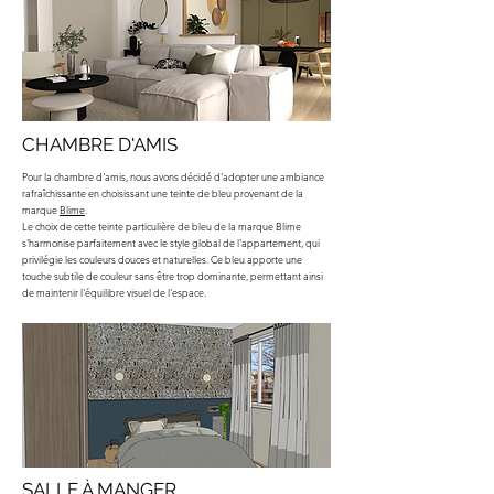
CHAMBRE D'AMIS
Pour la chambre d'amis, nous avons décidé d'adopter une ambiance
rafraîchissante en choisissant une teinte de bleu provenant de la
marque
Blime
.
Le choix de cette teinte particulière de bleu de la marque Blime
s'harmonise parfaitement avec le style global de l'appartement, qui
privilégie les couleurs douces et naturelles. Ce bleu apporte une
touche subtile de couleur sans être trop dominante, permettant ainsi
de maintenir l'équilibre visuel de l'espace.
SALLE À MANGER